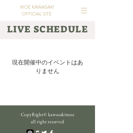
MOE KAWASAKI
OFFICIAL SITE
LIVE SCHEDULE
現在開催中のイベントはあ
りません
CopyRight©
kawasakimoe
all right reserved