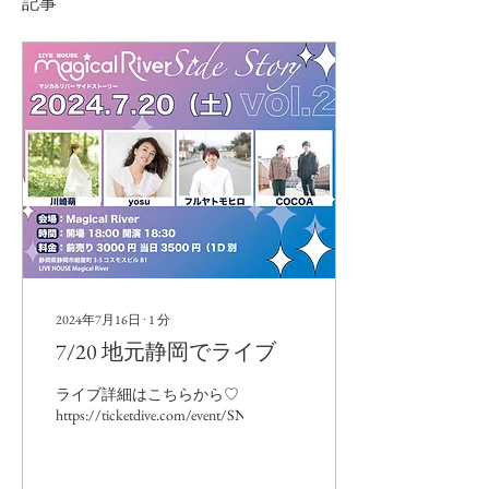
記事
2024年7月16日
∙
1
分
7/20 地元静岡でライブ
ライブ詳細はこちらから♡
https://ticketdive.com/event/SNDqDRYHyYhv4hQtTQyN